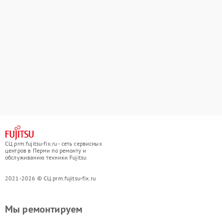
СЦ prm.fujitsu-fix.ru - сеть сервисных
центров в Перми по ремонту и
обслуживанию техники Fujitsu
2021-2026 © СЦ prm.fujitsu-fix.ru
Мы ремонтируем