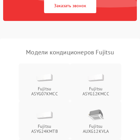
Заказать звонок
Повреждение корпуса
1000 ₽
Подробнее →
Модели кондиционеров Fujitsu
Fujitsu
Fujitsu
ASYG07KMCC
ASYG12KMCC
Fujitsu
Fujitsu
ASYG24KMTB
AUXG12KVLA