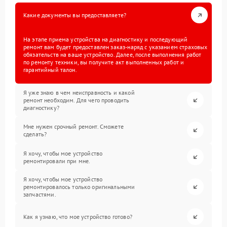
Какие документы вы предоставляете?
На этапе приема устройства на диагностику и последующий
ремонт вам будет предоставлен заказ-наряд с указанием страховых
обязательств на ваше устройство. Далее, после выполнения работ
по ремонту техники, вы получите акт выполненных работ и
гарантийный талон.
Я уже знаю в чем неисправность и какой
ремонт необходим. Для чего проводить
диагностику?
Мне нужен срочный ремонт. Сможете
сделать?
Я хочу, чтобы мое устройство
ремонтировали при мне.
Я хочу, чтобы мое устройство
ремонтировалось только оригинальными
запчастями.
Как я узнаю, что мое устройство готово?