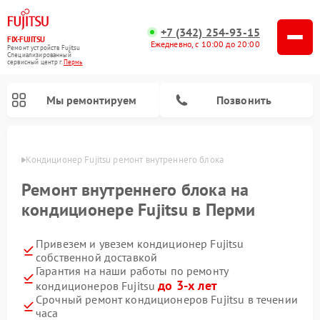
+7 (342) 254-93-15
FIX-FUJITSU
Ежедневно, с 10:00 до 20:00
Ремонт устройств Fujitsu
Специализированный
cервисный центр г.
Пермь
Мы ремонтируем
Позвонить
Перми
Кондиционер Fujitsu ремонт внутреннего блока
Ремонт внутреннего блока на
кондиционере Fujitsu в Перми
Ремонт сетевых хранилищ Fujitsu
Привезем и увезем кондиционер Fujitsu
собственной доставкой
Гарантия на наши работы по ремонту
до 3-х лет
кондиционеров Fujitsu
Срочный ремонт кондиционеров Fujitsu в течении
часа