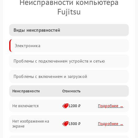
Неисправности компьютера
Fujitsu
Виды неисправностей
Электроника
Проблемы с подключением устройств и сетью
Проблемы с включением и загрузкой
Неисправности
Стоимость
Проблемы с изображением и монитором
Не включается
1200 ₽
Подробнее →
Проблемы с производительностью и стабильностью
Нет изображения на
Прочие специфичные проблемы
1500 ₽
Подробнее →
экране