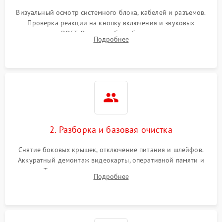
Визуальный осмотр системного блока, кабелей и разъемов.
Не распознается USB-порт
1300 ₽
Подробнее →
Проверка реакции на кнопку включения и звуковых
сигналов POST. Оценка работы блока питания для
Подробнее
локализации базовых неисправностей без полного разбора.
2. Разборка и базовая очистка
Снятие боковых крышек, отключение питания и шлейфов.
Аккуратный демонтаж видеокарты, оперативной памяти и
кулеров. Тщательная очистка корпуса и радиаторов от пыли
Подробнее
с помощью сжатого воздуха для предотвращения
замыканий.