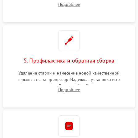
видеокарты, процессора или установка нового SSD для
Подробнее
восстановления и повышения скорости работы системы.
5. Профилактика и обратная сборка
Удаление старой и нанесение новой качественной
термопасты на процессор. Надежная установка всех
комплектующих в слоты. Грамотный кабель-менеджмент для
Подробнее
обеспечения правильной циркуляции воздуха внутри
корпуса ПК.