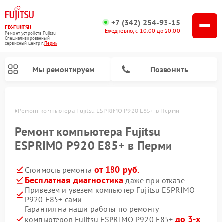
+7 (342) 254-93-15
FIX-FUJITSU
Ежедневно, с 10:00 до 20:00
Ремонт устройств Fujitsu
Специализированный
cервисный центр г.
Пермь
Мы ремонтируем
Позвонить
Перми
Ремонт компьютера Fujitsu ESPRIMO P920 E85+ в Перми
Ремонт компьютера Fujitsu
ESPRIMO P920 E85+ в Перми
Ремонт сетевых хранилищ Fujitsu
от 180 руб.
Стоимость ремонта
Бесплатная диагностика
даже при отказе
Привезем и увезем компьютер Fujitsu ESPRIMO
P920 E85+ сами
Гарантия на наши работы по ремонту
до 3-х
компьютеров Fujitsu ESPRIMO P920 E85+