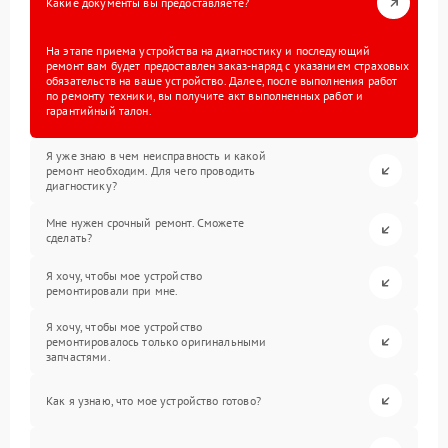
Какие документы вы предоставляете?
На этапе приема устройства на диагностику и последующий
ремонт вам будет предоставлен заказ-наряд с указанием страховых
обязательств на ваше устройство. Далее, после выполнения работ
по ремонту техники, вы получите акт выполненных работ и
гарантийный талон.
Я уже знаю в чем неисправность и какой
ремонт необходим. Для чего проводить
диагностику?
Мне нужен срочный ремонт. Сможете
сделать?
Я хочу, чтобы мое устройство
ремонтировали при мне.
Я хочу, чтобы мое устройство
ремонтировалось только оригинальными
запчастями.
Как я узнаю, что мое устройство готово?