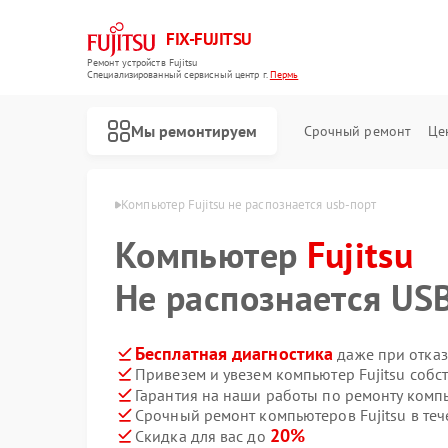
FIX-FUJITSU
Ремонт устройств Fujitsu
Специализированный cервисный центр г.
Пермь
Мы ремонтируем
Срочный ремонт
Це
ров Fujitsu в Перми
Компьютер Fujitsu не распознается usb-порт
Компьютер
Fujitsu
Не распознается US
Ремонт кондиционеров Fujitsu
Ремонт сетевых хранилищ Fujitsu
Бесплатная диагностика
даже при отказ
Привезем и увезем компьютер Fujitsu собс
Гарантия на наши работы по ремонту компь
Срочный ремонт компьютеров Fujitsu в теч
20%
Скидка для вас до