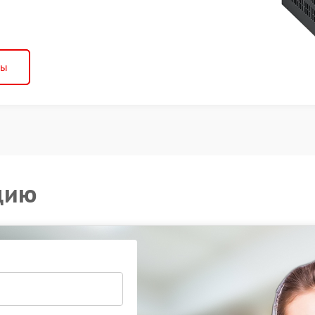
ны
цию