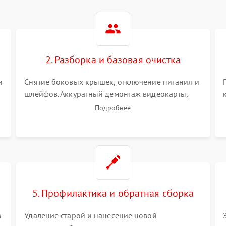
2. Разборка и базовая очистка
и
Снятие боковых крышек, отключение питания и
шлейфов. Аккуратный демонтаж видеокарты,
оперативной памяти и кулеров. Тщательная
Подробнее
очистка корпуса и радиаторов от пыли с
помощью сжатого воздуха для предотвращения
замыканий.
5. Профилактика и обратная сборка
в
Удаление старой и нанесение новой