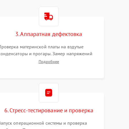
3. Аппаратная дефектовка
Проверка материнской платы на вздутые
конденсаторы и прогары. Замер напряжений
мультиметром. Тестирование оперативной
Подробнее
памяти и накопителей с помощью
диагностического ПО для выявления сбойных
секторов и ошибок.
6. Стресс-тестирование и проверка
Запуск операционной системы и проверка