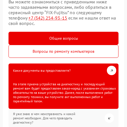
Вы можете ознакомиться с приведенными ниже
часто задаваемыми вопросами, либо обратиться в
сервисный центр “FIX-Fujitsu” по следующему
телефону
+7 (342) 254-93-15
если не нашли ответ на
свой вопрос.
Общие вопросы
Вопросы по ремонту компьютеров
Какие документы вы предоставляете?
На этапе приема устройства на диагностику и последующий
ремонт вам будет предоставлен заказ-наряд с указанием страховых
обязательств на ваше устройство. Далее, после выполнения работ
по ремонту техники, вы получите акт выполненных работ и
гарантийный талон.
Я уже знаю в чем неисправность и какой
ремонт необходим. Для чего проводить
диагностику?