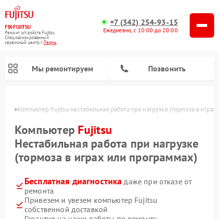
+7 (342) 254-93-15
FIX-FUJITSU
Ежедневно, с 10:00 до 20:00
Ремонт устройств Fujitsu
Специализированный
cервисный центр г.
Пермь
Мы ремонтируем
Позвонить
Перми
Компьютер Fujitsu нестабильная работа при нагрузке (тормоза в играх
Компьютер
Fujitsu
Нестабильная работа при нагрузке
Ремонт сетевых хранилищ Fujitsu
(тормоза в играх или программах)
Бесплатная диагностика
даже при отказе от
ремонта
Привезем и увезем компьютер Fujitsu
собственной доставкой
Гарантия на наши работы по ремонту