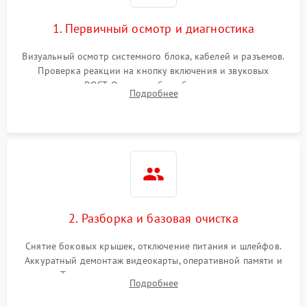
1. Первичный осмотр и диагностика
Визуальный осмотр системного блока, кабелей и разъемов.
Проверка реакции на кнопку включения и звуковых
сигналов POST. Оценка работы блока питания для
Подробнее
локализации базовых неисправностей без полного разбора.
2. Разборка и базовая очистка
Снятие боковых крышек, отключение питания и шлейфов.
Аккуратный демонтаж видеокарты, оперативной памяти и
кулеров. Тщательная очистка корпуса и радиаторов от пыли
Подробнее
с помощью сжатого воздуха для предотвращения
замыканий.