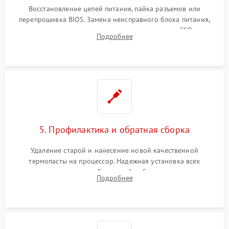
Восстановление цепей питания, пайка разъемов или
перепрошивка BIOS. Замена неисправного блока питания,
видеокарты, процессора или установка нового SSD для
Подробнее
восстановления и повышения скорости работы системы.
5. Профилактика и обратная сборка
Удаление старой и нанесение новой качественной
термопасты на процессор. Надежная установка всех
комплектующих в слоты. Грамотный кабель-менеджмент для
Подробнее
обеспечения правильной циркуляции воздуха внутри
корпуса ПК.