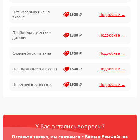
Нет изображения на
Прочие специфичные проблемы
1500 ₽
Подробнее →
экране
Проблемы с хранением данных
Проблемы с жестким
1800 ₽
Подробнее →
диском
Механические повреждения
Сломан блок питания
1700 ₽
Подробнее →
Программное обеспечение
Не подключается к Wi-Fi
1600 ₽
Подробнее →
Аудио
Перегрев процессора
1900 ₽
Подробнее →
Проблемы с видеокартой
1800 ₽
Подробнее →
Проблемы с
подключением внешних
1400 ₽
Подробнее →
У Вас остались вопросы?
устройств
Оставьте заявку, мы свяжемся с Вами в ближайшее