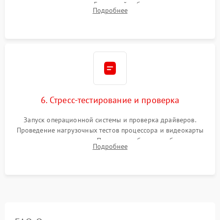
комплектующих в слоты. Грамотный кабель-менеджмент для
Подробнее
обеспечения правильной циркуляции воздуха внутри
корпуса ПК.
6. Стресс-тестирование и проверка
Запуск операционной системы и проверка драйверов.
Проведение нагрузочных тестов процессора и видеокарты
для контроля температур. Проверка работоспособности всех
Подробнее
USB-портов, аудиовыходов и сетевого подключения.