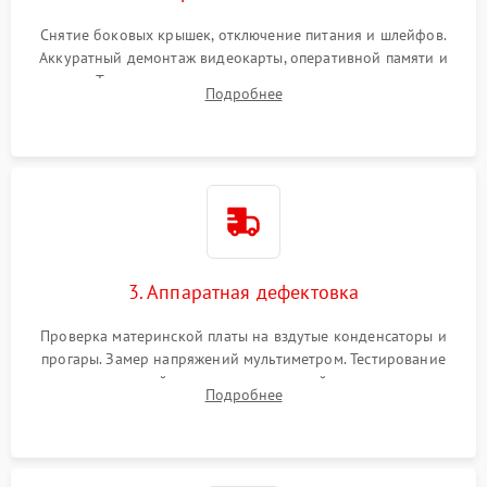
Снятие боковых крышек, отключение питания и шлейфов.
Аккуратный демонтаж видеокарты, оперативной памяти и
кулеров. Тщательная очистка корпуса и радиаторов от пыли
Подробнее
с помощью сжатого воздуха для предотвращения
замыканий.
3. Аппаратная дефектовка
Проверка материнской платы на вздутые конденсаторы и
прогары. Замер напряжений мультиметром. Тестирование
оперативной памяти и накопителей с помощью
Подробнее
диагностического ПО для выявления сбойных секторов и
ошибок.