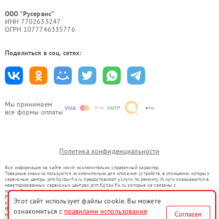
ООО "Русервис"
ИНН 7702633247
ОГРН 1077746335776
Поделиться в соц. сетях:
Мы принимаем
все формы оплаты
Политика конфиденциальности
Вся информация на сайте носит исключительно справочный характер.
Товарные знаки используются исключительно для описания устройств, в отношении которых
сервисные центры prm.fujitsu-fix.ru предоставляют услуги по ремонту. Услуги оказываются в
неавторизованных сервисных центрах prm.fujitsu-fix.ru, которые не связаны с
правообладателями товарных знаков или их официальными представителями.
Ремонт осуществляется для устройств, уже введенных в гражданский оборот в соответствии
Этот сайт использует файлы cookie. Вы можете
со статьей 1487 ГК РФ.
Использование товарных знаков не преследует цели индивидуализации услуг или введения
ознакомиться с
правилами использования
Согласен
потребителей в заблуждение, а служит для информирования о предоставляемых услугах по