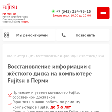
+7 (342) 254-93-15
FIX-FUJITSU
Ежедневно, с 10:00 до 20:00
Ремонт устройств Fujitsu
Специализированный
cервисный центр г.
Пермь
Мы ремонтируем
Позвонить
Перми
Компьютер Fujitsu восстановление информации с жёсткого диска
Восстановление информации с
жёсткого диска на компьютере
Ремонт сетевых хранилищ Fujitsu
Fujitsu в Перми
Привезем и увезем компьютер Fujitsu
собственной доставкой
Гарантия на наши работы по ремонту
до 3-х лет
компьютеров Fujitsu
Срочный ремонт компьютеров Fujitsu в течении