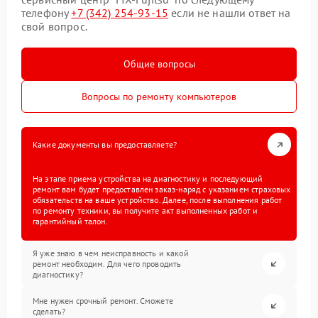
телефону
+7 (342) 254-93-15
если не нашли ответ на
свой вопрос.
Общие вопросы
Вопросы по ремонту компьютеров
Какие документы вы предоставляете?
На этапе приема устройства на диагностику и последующий
ремонт вам будет предоставлен заказ-наряд с указанием страховых
обязательств на ваше устройство. Далее, после выполнения работ
по ремонту техники, вы получите акт выполненных работ и
гарантийный талон.
Я уже знаю в чем неисправность и какой
ремонт необходим. Для чего проводить
диагностику?
Мне нужен срочный ремонт. Сможете
сделать?