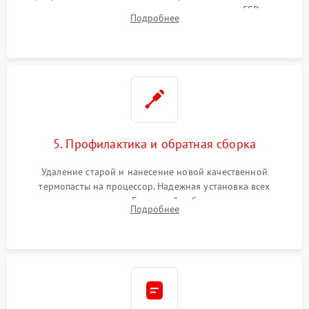
видеокарты, процессора или установка нового SSD для
Подробнее
восстановления и повышения скорости работы системы.
5. Профилактика и обратная сборка
Удаление старой и нанесение новой качественной
термопасты на процессор. Надежная установка всех
комплектующих в слоты. Грамотный кабель-менеджмент для
Подробнее
обеспечения правильной циркуляции воздуха внутри
корпуса ПК.