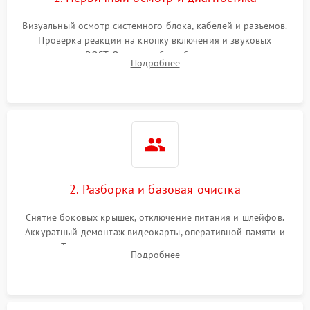
Визуальный осмотр системного блока, кабелей и разъемов.
Проверка реакции на кнопку включения и звуковых
сигналов POST. Оценка работы блока питания для
Подробнее
локализации базовых неисправностей без полного разбора.
2. Разборка и базовая очистка
Снятие боковых крышек, отключение питания и шлейфов.
Аккуратный демонтаж видеокарты, оперативной памяти и
кулеров. Тщательная очистка корпуса и радиаторов от пыли
Подробнее
с помощью сжатого воздуха для предотвращения
замыканий.