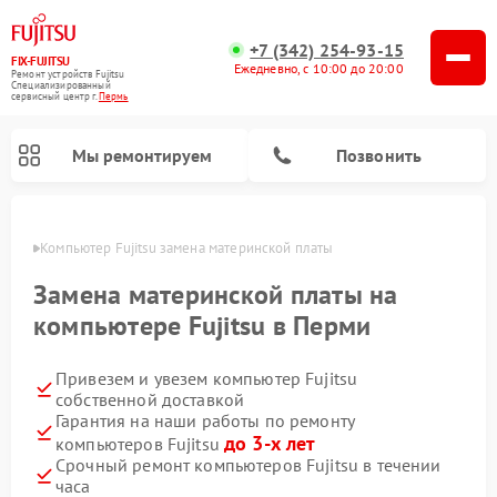
+7 (342) 254-93-15
FIX-FUJITSU
Ежедневно, с 10:00 до 20:00
Ремонт устройств Fujitsu
Специализированный
cервисный центр г.
Пермь
Мы ремонтируем
Позвонить
Перми
Компьютер Fujitsu замена материнской платы
Замена материнской платы на
компьютере Fujitsu в Перми
Ремонт сетевых хранилищ Fujitsu
Привезем и увезем компьютер Fujitsu
собственной доставкой
Гарантия на наши работы по ремонту
до 3-х лет
компьютеров Fujitsu
Срочный ремонт компьютеров Fujitsu в течении
часа