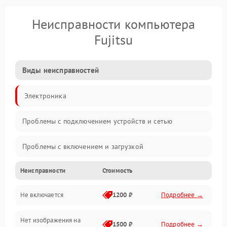
Неисправности компьютера
Fujitsu
Виды неисправностей
Электроника
Проблемы с подключением устройств и сетью
Проблемы с включением и загрузкой
Неисправности
Стоимость
Проблемы с изображением и монитором
Не включается
1200 ₽
Подробнее →
Проблемы с производительностью и стабильностью
Нет изображения на
Прочие специфичные проблемы
1500 ₽
Подробнее →