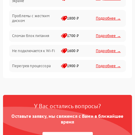
экране
Проблемы с хранением данных
Проблемы с жестким
1800 ₽
Подробнее →
диском
Механические повреждения
Сломан блок питания
1700 ₽
Подробнее →
Программное обеспечение
Не подключается к Wi-Fi
1600 ₽
Подробнее →
Аудио
Перегрев процессора
1900 ₽
Подробнее →
Проблемы с видеокартой
1800 ₽
Подробнее →
Проблемы с
подключением внешних
1400 ₽
Подробнее →
У Вас остались вопросы?
устройств
Оставьте заявку, мы свяжемся с Вами в ближайшее
Не работает система
время
1700 ₽
Подробнее →
охлаждения