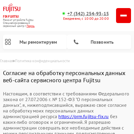
+7 (342) 254-93-15
FIX-FUJITSU
Ежедневно, с 10:00 до 20:00
Ремонт устройств Fujitsu
Специализированный
cервисный центр г.
Пермь
Мы ремонтируем
Позвонить
Главная
Политика конфиденциальности
Согласие на обработку персональных данных
веб-сайта сервисного центра Fujitsu
Настоящим, в соответствии с требованиями Федерального
закона от 27.07.2006 г. № 152-ФЗ "О персональных
данных", я, нижеподписавшийся, выражаю свое согласие
Ремонт сетевых хранилищ Fujitsu
на обработку моих персональных данных
администрацией ресурса
https://prm.fujitsu-fix.ru
без
каких-либо оговорок и ограничений. Я разрешаю
администрации совершать все необходимые действия с
моими персональными данными, предусмотренные