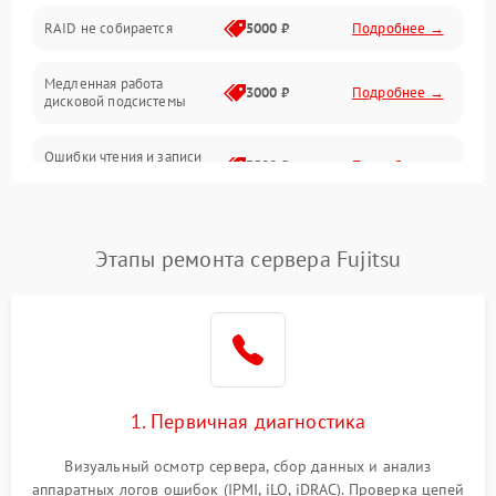
RAID не собирается
5000 ₽
Подробнее →
Корпус и механика
Медленная работа
3000 ₽
Подробнее →
дисковой подсистемы
Контроллеры и интерфейсы
Ошибки чтения и записи
Виртуализация и сервисы
3500 ₽
Подробнее →
данных
Влага и внешние воздействия
Потеря данных
5000 ₽
Подробнее →
Этапы ремонта сервера Fujitsu
Программные сбои
Общие поломки
Система охлаждения
1. Первичная диагностика
Режим работы
Визуальный осмотр сервера, сбор данных и анализ
аппаратных логов ошибок (IPMI, iLO, iDRAC). Проверка цепей