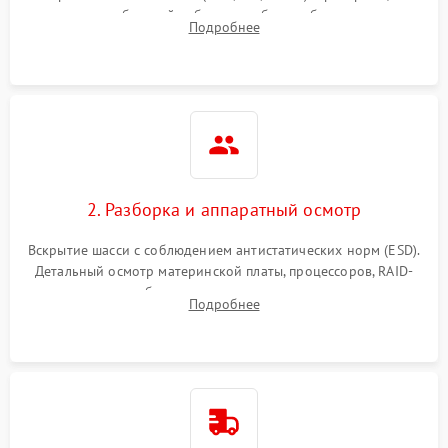
Влага и внешные воздействия
питания и базовой работоспособности без вскрытия
Подробнее
корпуса для быстрой локализации сбоя.
2. Разборка и аппаратный осмотр
Вскрытие шасси с соблюдением антистатических норм (ESD).
Детальный осмотр материнской платы, процессоров, RAID-
контроллеров и блоков питания на наличие термических
Подробнее
повреждений, прогаров или окислений.