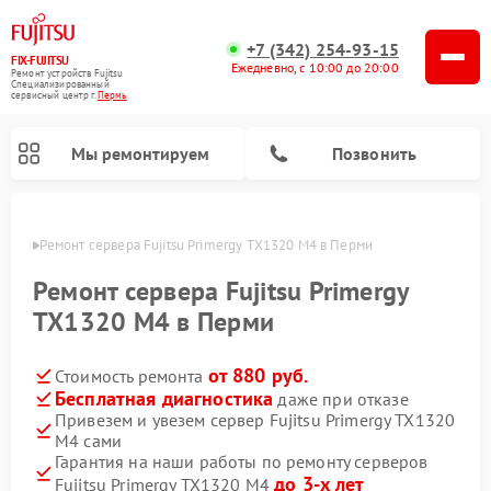
+7 (342) 254-93-15
FIX-FUJITSU
Ежедневно, с 10:00 до 20:00
Ремонт устройств Fujitsu
Специализированный
cервисный центр г.
Пермь
Мы ремонтируем
Позвонить
Перми
Ремонт сервера Fujitsu Primergy TX1320 M4 в Перми
Ремонт сервера Fujitsu Primergy
TX1320 M4 в Перми
Ремонт сетевых хранилищ Fujitsu
от 880 руб.
Стоимость ремонта
Бесплатная диагностика
даже при отказе
Привезем и увезем сервер Fujitsu Primergy TX1320
M4 сами
Гарантия на наши работы по ремонту серверов
до 3-х лет
Fujitsu Primergy TX1320 M4