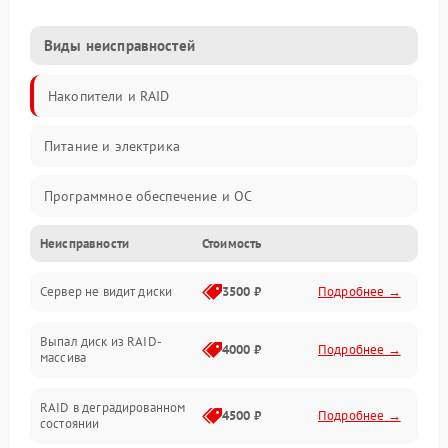
Виды неисправностей
Накопители и RAID
Питание и электрика
Программное обеспечение и ОС
Неисправности
Стоимость
Охлаждение и температура
Сервер не видит диски
3500 ₽
Подробнее →
Материнская плата и процессор
Выпал диск из RAID-
Сеть и коммуникации
4000 ₽
Подробнее →
массива
BIOS / прошивки
RAID в деградированном
4500 ₽
Подробнее →
состоянии
Оперативная память