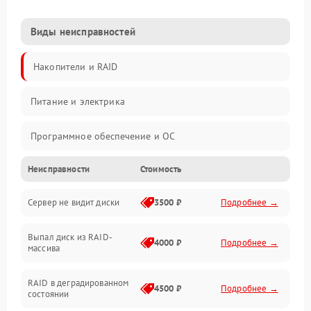
Виды неисправностей
Накопители и RAID
Питание и электрика
Программное обеспечение и ОС
Неисправности
Стоимость
Охлаждение и температура
Сервер не видит диски
3500 ₽
Подробнее →
Материнская плата и процессор
Выпал диск из RAID-
Сеть и коммуникации
4000 ₽
Подробнее →
массива
BIOS / прошивки
RAID в деградированном
4500 ₽
Подробнее →
состоянии
Оперативная память