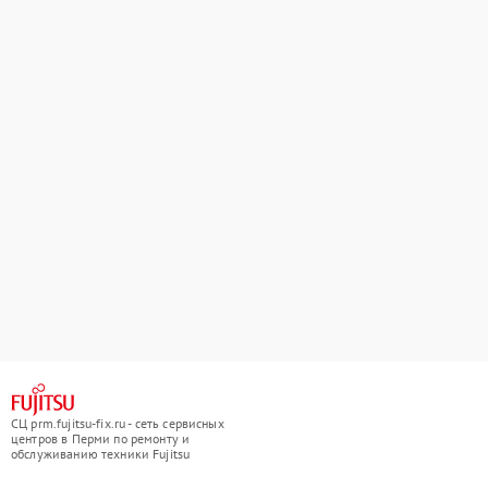
СЦ prm.fujitsu-fix.ru - сеть сервисных
центров в Перми по ремонту и
обслуживанию техники Fujitsu