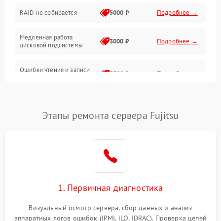
RAID не собирается
5000 ₽
Подробнее →
Корпус и механика
Медленная работа
3000 ₽
Подробнее →
дисковой подсистемы
Контроллеры и интерфейсы
Ошибки чтения и записи
Виртуализация и сервисы
3500 ₽
Подробнее →
данных
Влага и внешние воздействия
Потеря данных
5000 ₽
Подробнее →
Этапы ремонта сервера Fujitsu
Программные сбои
Общие поломки
Система охлаждения
1. Первичная диагностика
Режим работы
Визуальный осмотр сервера, сбор данных и анализ
аппаратных логов ошибок (IPMI, iLO, iDRAC). Проверка цепей