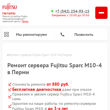
+7 (342) 254-93-15
FIX-FUJITSU
Ежедневно, с 10:00 до 20:00
Ремонт устройств Fujitsu
Специализированный
cервисный центр г.
Пермь
Мы ремонтируем
Позвонить
Перми
Ремонт сервера Fujitsu Sparc M10-4 в Перми
Ремонт сервера Fujitsu Sparc M10-4
в Перми
Ремонт сетевых хранилищ Fujitsu
от 880 руб.
Стоимость ремонта
Бесплатная диагностика
даже при отказе
Привезем и увезем сервер Fujitsu Sparc M10-4
сами
Гарантия на наши работы по ремонту серверов
до 3-х лет
Fujitsu Sparc M10-4