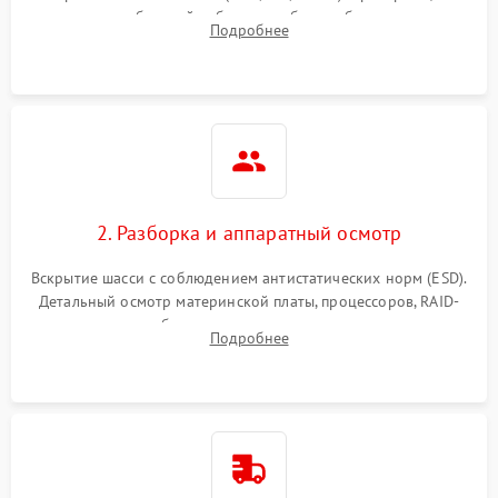
Влага и внешные воздействия
питания и базовой работоспособности без вскрытия
Подробнее
корпуса для быстрой локализации сбоя.
2. Разборка и аппаратный осмотр
Вскрытие шасси с соблюдением антистатических норм (ESD).
Детальный осмотр материнской платы, процессоров, RAID-
контроллеров и блоков питания на наличие термических
Подробнее
повреждений, прогаров или окислений.