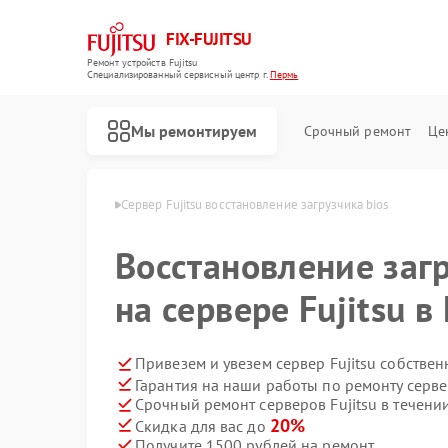
FIX-FUJITSU
Ремонт устройств Fujitsu
Специализированный cервисный центр г.
Пермь
Мы ремонтируем
Срочный ремонт
Це
ров Fujitsu в Перми
Сервер Fujitsu восстановление загрузчика bios
Восстановление заг
на сервере Fujitsu 
Ремонт кондиционеров Fujitsu
Ремонт сетевых хранилищ Fujitsu
Привезем и увезем сервер Fujitsu собстве
Гарантия на наши работы по ремонту серве
Срочный ремонт серверов Fujitsu в течени
20%
Скидка для вас до
Получите 1500 рублей на ремонт