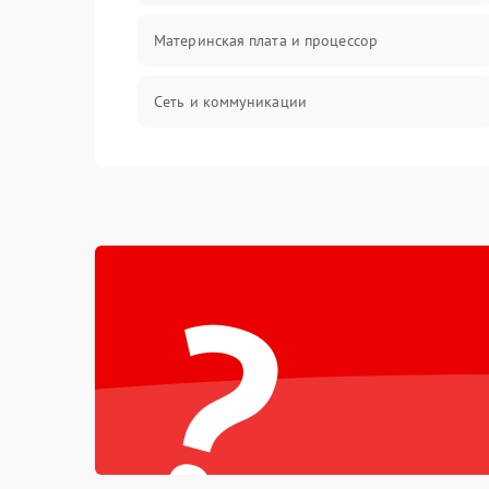
Материнская плата и процессор
Сеть и коммуникации
BIOS / прошивки
Оперативная память
?
Корпус и механика
Контроллеры и интерфейсы
Виртуализация и сервисы
Влага и внешние воздействия