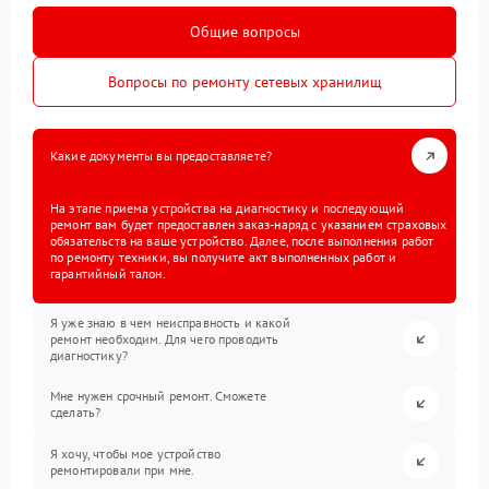
Общие вопросы
Вопросы по ремонту сетевых хранилищ
Какие документы вы предоставляете?
На этапе приема устройства на диагностику и последующий
ремонт вам будет предоставлен заказ-наряд с указанием страховых
обязательств на ваше устройство. Далее, после выполнения работ
по ремонту техники, вы получите акт выполненных работ и
гарантийный талон.
Я уже знаю в чем неисправность и какой
ремонт необходим. Для чего проводить
диагностику?
Мне нужен срочный ремонт. Сможете
сделать?
Я хочу, чтобы мое устройство
ремонтировали при мне.