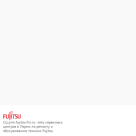
СЦ prm.fujitsu-fix.ru - сеть сервисных
центров в Перми по ремонту и
обслуживанию техники Fujitsu