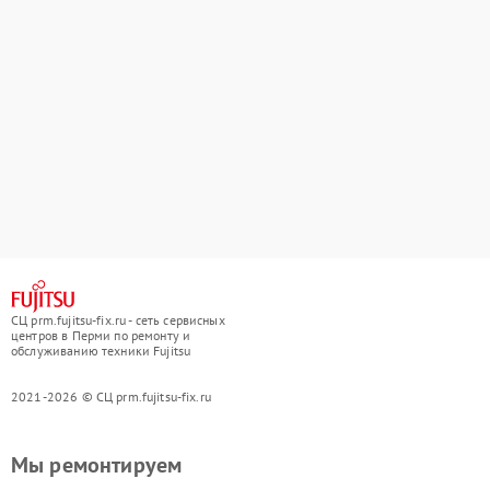
СЦ prm.fujitsu-fix.ru - сеть сервисных
центров в Перми по ремонту и
обслуживанию техники Fujitsu
2021-2026 © СЦ prm.fujitsu-fix.ru
Мы ремонтируем