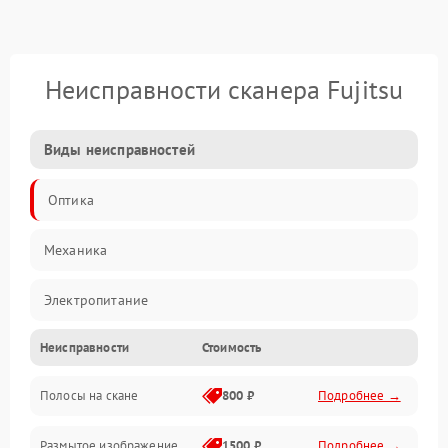
Неисправности сканера Fujitsu
Виды неисправностей
Оптика
Механика
Электропитание
Неисправности
Стоимость
ПО
Полосы на скане
800 ₽
Подробнее →
Размытое изображение
1500 ₽
Подробнее →