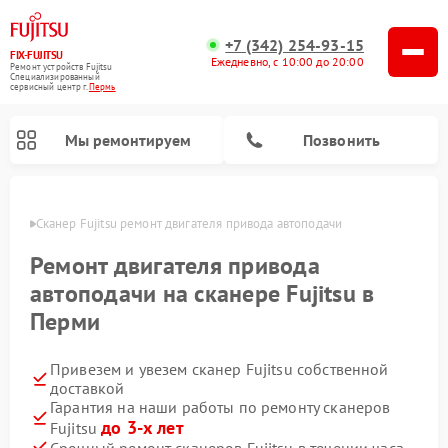
+7 (342) 254-93-15
FIX-FUJITSU
Ежедневно, с 10:00 до 20:00
Ремонт устройств Fujitsu
Специализированный
cервисный центр г.
Пермь
Мы ремонтируем
Позвонить
Перми
Сканер Fujitsu ремонт двигателя привода автоподачи
Ремонт двигателя привода
автоподачи на сканере Fujitsu в
Ремонт сетевых хранилищ Fujitsu
Перми
Привезем и увезем сканер Fujitsu собственной
доставкой
Гарантия на наши работы по ремонту сканеров
до 3-х лет
Fujitsu
Срочный ремонт сканеров Fujitsu в течении часа