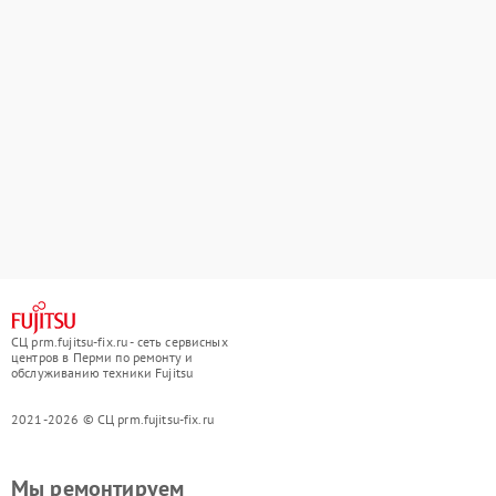
СЦ prm.fujitsu-fix.ru - сеть сервисных
центров в Перми по ремонту и
обслуживанию техники Fujitsu
2021-2026 © СЦ prm.fujitsu-fix.ru
Мы ремонтируем