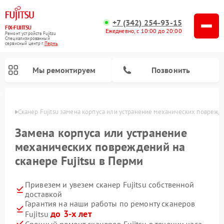
+7 (342) 254-93-15
FIX-FUJITSU
Ежедневно, с 10:00 до 20:00
Ремонт устройств Fujitsu
Специализированный
cервисный центр г.
Пермь
Мы ремонтируем
Позвонить
Перми
Сканер Fujitsu замена корпуса или устранение механических поврежд
Замена корпуса или устранение
механических повреждений на
Ремонт сетевых хранилищ Fujitsu
сканере Fujitsu в Перми
Привезем и увезем сканер Fujitsu собственной
доставкой
Гарантия на наши работы по ремонту сканеров
до 3-х лет
Fujitsu
Срочный ремонт сканеров Fujitsu в течении часа