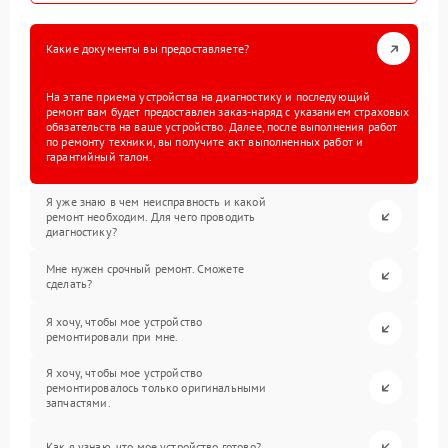
Какие документы вы предоставляете?
На этапе приема устройства на диагностику и последующий
ремонт вам будет предоставлен заказ-наряд с указанием страховых
обязательств на ваше устройство. Далее, после выполнения работ
по ремонту техники, вы получите акт выполненных работ и
гарантийный талон.
Я уже знаю в чем неисправность и какой
ремонт необходим. Для чего проводить
диагностику?
Мне нужен срочный ремонт. Сможете
сделать?
Я хочу, чтобы мое устройство
ремонтировали при мне.
Я хочу, чтобы мое устройство
ремонтировалось только оригинальными
запчастями.
Как я узнаю, что мое устройство готово?