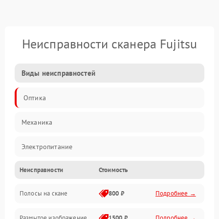
Неисправности сканера Fujitsu
Виды неисправностей
Оптика
Механика
Электропитание
Неисправности
Стоимость
ПО
Полосы на скане
800 ₽
Подробнее →
Размытое изображение
1500 ₽
Подробнее →