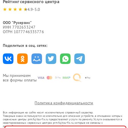
Рейтинг сервисного центра
4.9-5.0
ООО "Русервис"
ИНН 7702633247
ОГРН 1077746335776
Поделиться в соц. сетях:
Мы принимаем
все формы оплаты
Политика конфиденциальности
Вся информация на сайте носит исключительно справочный характер.
Товарные знаки используются исключительно для описания устройств, в отношении которых
сервисные центры prm.fujitsu-fix.ru предоставляют услуги по ремонту. Услуги оказываются в
неавторизованных сервисных центрах prm.fujitsu-fix.ru, которые не связаны с
правообладателями товарных знаков или их официальными представителями.