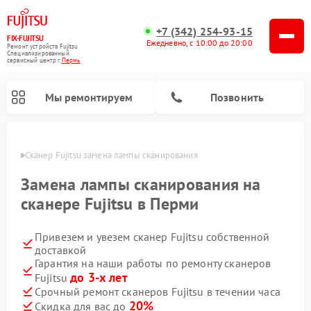
+7 (342) 254-93-15
FIX-FUJITSU
Ежедневно, с 10:00 до 20:00
Ремонт устройств Fujitsu
Специализированный
cервисный центр г.
Пермь
Мы ремонтируем
Позвонить
Перми
Сканер Fujitsu замена лампы сканирования
Замена лампы сканирования на
сканере Fujitsu в Перми
Ремонт сетевых хранилищ Fujitsu
Привезем и увезем сканер Fujitsu собственной
доставкой
Гарантия на наши работы по ремонту сканеров
до 3-х лет
Fujitsu
Срочный ремонт сканеров Fujitsu в течении часа
20%
Скидка для вас до