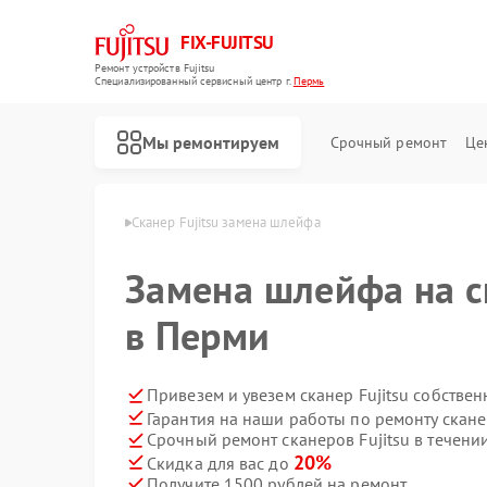
FIX-FUJITSU
Ремонт устройств Fujitsu
Специализированный cервисный центр г.
Пермь
Мы ремонтируем
Срочный ремонт
Це
ров Fujitsu в Перми
Сканер Fujitsu замена шлейфа
Замена шлейфа на ск
в Перми
Ремонт кондиционеров Fujitsu
Ремонт сетевых хранилищ Fujitsu
Привезем и увезем сканер Fujitsu собстве
Гарантия на наши работы по ремонту скане
Срочный ремонт сканеров Fujitsu в течени
20%
Скидка для вас до
Получите 1500 рублей на ремонт